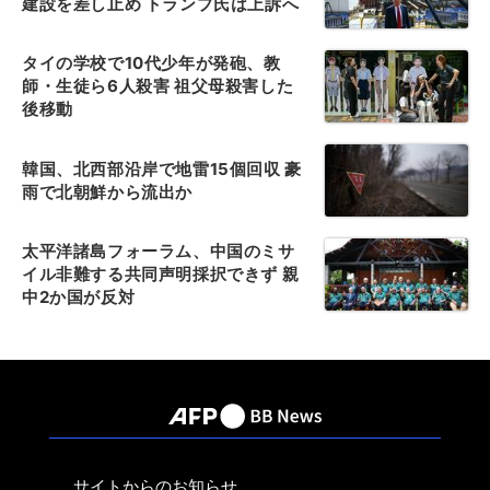
建設を差し止め トランプ氏は上訴へ
タイの学校で10代少年が発砲、教
師・生徒ら6人殺害 祖父母殺害した
後移動
韓国、北西部沿岸で地雷15個回収 豪
雨で北朝鮮から流出か
太平洋諸島フォーラム、中国のミサ
イル非難する共同声明採択できず 親
中2か国が反対
サイトからのお知らせ