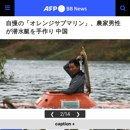
自慢の「オレンジサブマリン」、農家男性
が潜水艇を手作り 中国
❮
2/14
❯
caption +