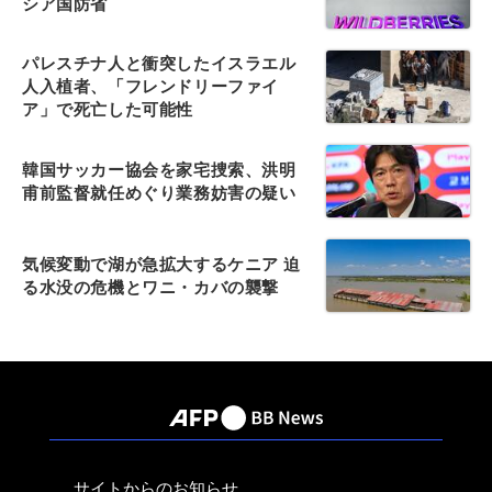
シア国防省
パレスチナ人と衝突したイスラエル
人入植者、「フレンドリーファイ
ア」で死亡した可能性
韓国サッカー協会を家宅捜索、洪明
甫前監督就任めぐり業務妨害の疑い
気候変動で湖が急拡大するケニア 迫
る水没の危機とワニ・カバの襲撃
サイトからのお知らせ