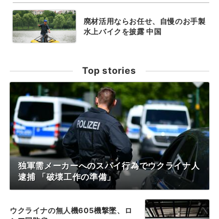
廃材活用ならお任せ、自慢のお手製
水上バイクを披露 中国
Top stories
独軍需メーカーへのスパイ行為でウクライナ人
逮捕 「破壊工作の準備」
ウクライナの無人機605機撃墜、ロ