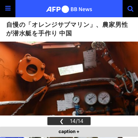
自慢の「オレンジサブマリン」、農家男性
が潜水艇を手作り 中国
❮
14/14
❯
caption +