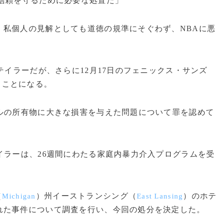
信頼を守るために必要な処置だ」
、私個人の見解としても道徳の規準にそぐわず、NBAに悪
テイラーだが、さらに12月17日のフェニックス・サンズ
ることになる。
ルの所有物に大きな損害を与えた問題について罪を認めて
イラーは、26週間にわたる家庭内暴力介入プログラムを受
（
）州イーストランシング（
）のホテ
Michigan
East Lansing
れた事件について調査を行い、今回の処分を決定した。