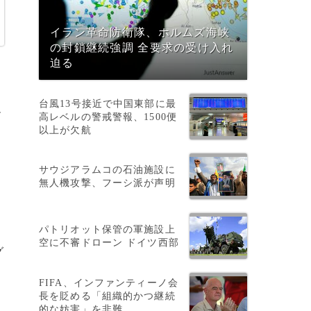
イラン革命防衛隊、ホルムズ海峡
の封鎖継続強調 全要求の受け入れ
迫る
台風13号接近で中国東部に最
ー
高レベルの警戒警報、1500便
以上が欠航
サウジアラムコの石油施設に
無人機攻撃、フーシ派が声明
パトリオット保管の軍施設上
空に不審ドローン ドイツ西部
グ
FIFA、インファンティーノ会
長を貶める「組織的かつ継続
的な妨害」を非難