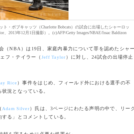
ロット・ボブキャッツ（Charlotte Bobcats）の試合に出場したシャーロッ
12月1日撮影）。(c)AFP/Getty Images/NBAE/Issac Baldizon
ル協会（NBA）は19日、家庭内暴力について罪を認めたシャ
ジェフ・テイラー（
）に対し、24試合の出場停止
Jeff Taylor
）事件をはじめ、フィールド外における選手の不
ay Rice
る状況となっている。
（
）氏は、3ページにわたる声明の中で、リー
Adam Silver
約する」とコメントしている。