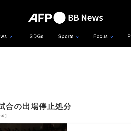
ews
SDGs
Sports
Focus
P
∨
∨
∨
試合の出場停止処分
米国
]