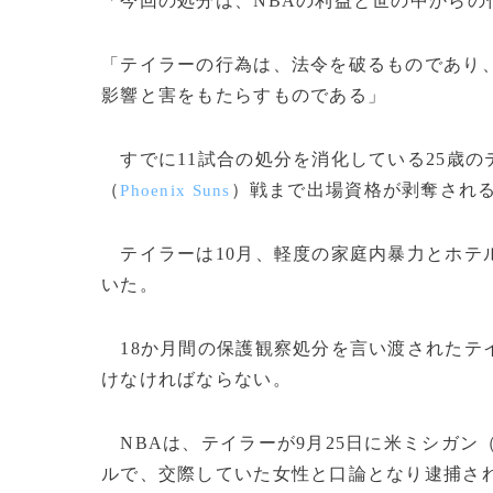
「今回の処分は、NBAの利益と世の中からの
「テイラーの行為は、法令を破るものであり
影響と害をもたらすものである」
すでに11試合の処分を消化している25歳の
（
）戦まで出場資格が剥奪され
Phoenix Suns
テイラーは10月、軽度の家庭内暴力とホテ
いた。
18か月間の保護観察処分を言い渡されたテ
けなければならない。
NBAは、テイラーが9月25日に米ミシガン
ルで、交際していた女性と口論となり逮捕さ