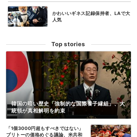
かわいいギネス記録保持者、LAで大
人気
Top stories
韓国の暗い歴史「強制的な国際養子縁組」、大
統領が真相解明を約束
「1個3000円超もすべきではない」
ブリトーの価格めぐる議論、米共和