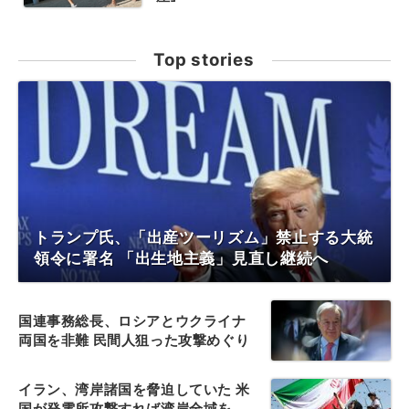
Top stories
トランプ氏、「出産ツーリズム」禁止する大統
領令に署名 「出生地主義」見直し継続へ
国連事務総長、ロシアとウクライナ
両国を非難 民間人狙った攻撃めぐり
イラン、湾岸諸国を脅迫していた 米
国が発電所攻撃すれば湾岸全域を