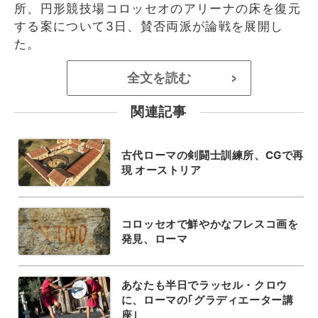
所、円形競技場コロッセオのアリーナの床を復元
する案について3日、賛否両派が論戦を展開し
た。
全文を読む
>
関連記事
古代ローマの剣闘士訓練所、CGで再
現 オーストリア
コロッセオで鮮やかなフレスコ画を
発見、ローマ
あなたも半日でラッセル・クロウ
に、ローマの｢グラディエーター講
座｣