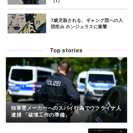
（1）
7歳児殺される、ギャング団への入
団拒み ホンジュラスに衝撃
Top stories
独軍需メーカーへのスパイ行為でウクライナ人
逮捕 「破壊工作の準備」