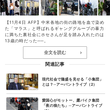
【11月4日 AFP】中米各地の街の路地を血で染め
た「マラス」と呼ばれるギャンググループの暴力
に満ちた裏社会にホセさんが足を踏み入れたのは
13歳の時だった──。
全文を読む
>
関連記事
現代社会で隆盛を見せる「小集団」
とは？─アーバントライブ（2）
愛国心がモットー、露バイク集団
「夜の狼たち」─アーバントライブ