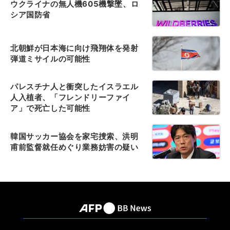
ウクライナの無人機605機撃墜、ロ
シア国防省
北朝鮮が日本海に向け飛翔体を発射
弾道ミサイルの可能性
パレスチナ人と衝突したイスラエル
人入植者、「フレンドリーファイ
ア」で死亡した可能性
韓国サッカー協会を家宅捜索、洪明
甫前監督就任めぐり業務妨害の疑い