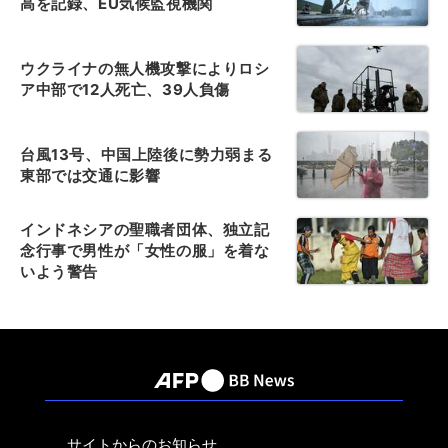
高を記録、EU気候監視機関
ウクライナの無人機攻撃によりロシ
ア中部で12人死亡、39人負傷
台風13号、中国上陸後に勢力弱まる
東部では交通に影響
インドネシアの聖職者団体、独立記
念行事で男性が「女性の服」を着な
いよう警告
サイトからのお知らせ