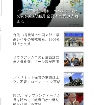
イラン革命防衛隊、ホルムズ海峡
の封鎖継続強調 全要求の受け入れ
迫る
K
台風13号接近で中国東部に最
高レベルの警戒警報、1500便
以上が欠航
サウジアラムコの石油施設に
無人機攻撃、フーシ派が声明
パトリオット保管の軍施設上
空に不審ドローン ドイツ西部
>
FIFA、インファンティーノ会
長を貶める「組織的かつ継続
的な妨害」を非難