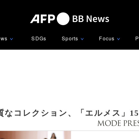
ews
SDGs
Sports
Focus
P
∨
∨
∨
質なコレクション、「エルメス」1