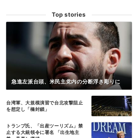
Top stories
急進左派台頭、米民主党内の分断浮き彫りに
台湾軍、大規模演習で台北攻撃阻止
を想定し「橋封鎖」
トランプ氏、「出産ツーリズム」禁
止する大統領令に署名 「出生地主