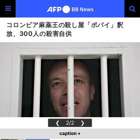
コロンビア麻薬王の殺し屋「ポパイ」釈
放、300人の殺害自供
❮
2/2
❯
caption +