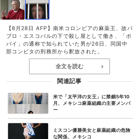
【8月28日 AFP】南米コロンビアの麻薬王、故パ
ブロ・エスコバルの下で殺し屋として働き、「ポ
パイ」の通称で知られていた男が26日、同国中
部コンビタの刑務所から釈放された。
全文を読む
>
関連記事
米で「太平洋の女王」に禁錮5年10
月、メキシコ麻薬組織の主要メンバ
ー
ミスコン優勝美女と麻薬組織の危険
な関係、メキシコ