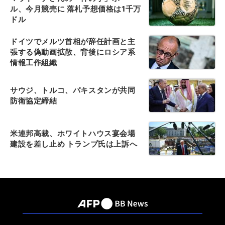
ル、今月競売に 落札予想価格は1千万
ドル
ドイツでメルツ首相が辞任計画と主
張する偽動画拡散、背後にロシア系
情報工作組織
サウジ、トルコ、パキスタンが共同
防衛協定締結
米連邦高裁、ホワイトハウス宴会場
建設を差し止め トランプ氏は上訴へ