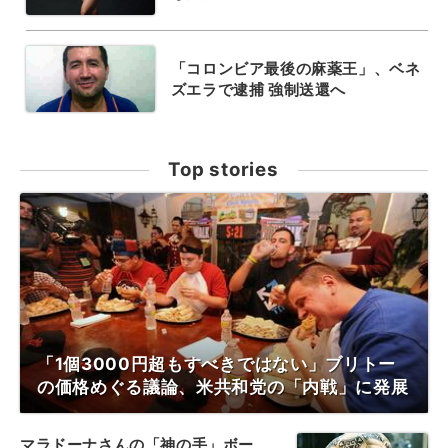
「コロンビア最後の麻薬王」、ベネ
ズエラで逮捕 強制送還へ
Top stories
「1個3000円超もすべきではない」ブリトー
の価格めぐる議論、米共和党の「内戦」に発展
マラドーナさんの「神の手」ボー