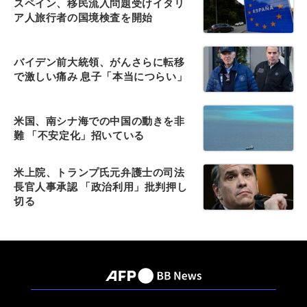
スペイン、移民流入問題受けイタリ
ア人旅行者の国境検査を開始
バイデン前大統領、がんさらに転移
で激しい痛み 息子「本当につらい」
米国、南シナ海での中国の動きを非
難 「不安定化」招いている
米上院、トランプ氏元弁護士の司法
長官人事承認 「政治利用」批判押し
切る