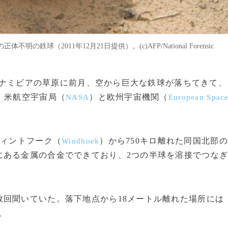
球（2011年12月21日提供）。(c)AFP/National Forensic
南部ナミビアの草原に前月、空から巨大な鉄球が落ちてきて、
、米航空宇宙局（
）と欧州宇宙機関（
NASA
European Spac
ウィントフーク（
）から750キロ離れた同国北部の
Windhoek
にある金属の合金でできており、2つの半球を溶接でつな
回聞いていた。落下地点から18メートル離れた場所には
。