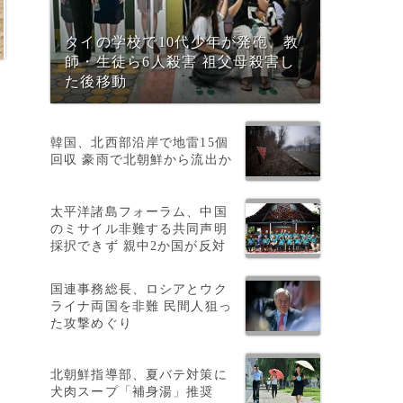
タイの学校で10代少年が発砲、教
師・生徒ら6人殺害 祖父母殺害し
た後移動
韓国、北西部沿岸で地雷15個
回収 豪雨で北朝鮮から流出か
e
太平洋諸島フォーラム、中国
のミサイル非難する共同声明
採択できず 親中2か国が反対
ぎ
国連事務総長、ロシアとウク
ライナ両国を非難 民間人狙っ
た攻撃めぐり
北朝鮮指導部、夏バテ対策に
犬肉スープ「補身湯」推奨