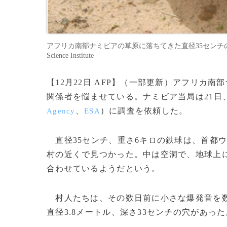
アフリカ南部ナミビアの草原に落ちてきた直径35センチの正体不明の鉄
Science Institute
【12月22日 AFP】（一部更新）アフリカ
関係者を悩ませている。ナミビア当局は21日
、
）に調査を依頼した。
Agency
ESA
直径35センチ、重さ6キロの鉄球は、首都
村の近くで見つかった。中は空洞で、地球上
合わせているようだという。
村人たちは、その数日前に小さな爆発音を数
直径3.8メートル、深さ33センチの穴があった