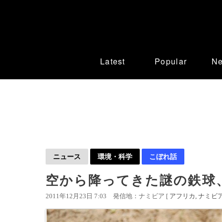
Latest
Popular
N
ニュース
環境・科学
こぼれ話
空から降ってきた謎の鉄球
2011年12月23日 7:03
発信地：ナミビア [
アフリカ
ナミビ