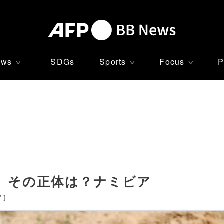
ews
SDGs
Sports
Focus
P
∨
∨
∨
、その正体は？ナミビア
ア
]