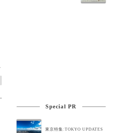
>
Special PR
東京特集:TOKYO UPDATES