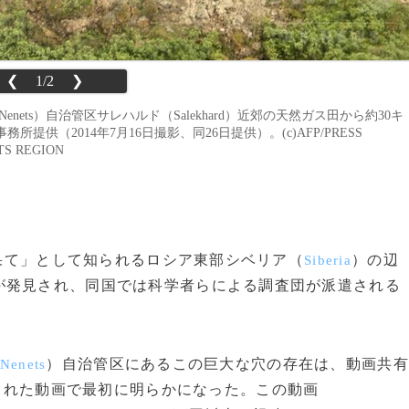
❮
1/2
❯
Nenets）自治管区サレハルド（Salekhard）近郊の天然ガス田から約30キ
（2014年7月16日撮影、同26日提供）。(c)AFP/PRESS
TS REGION
の果て」として知られるロシア東部シベリア（
）の辺
Siberia
が発見され、同国では科学者らによる調査団が派遣される
）自治管区にあるこの巨大な穴の存在は、動画共有
Nenets
された動画で最初に明らかになった。この動画