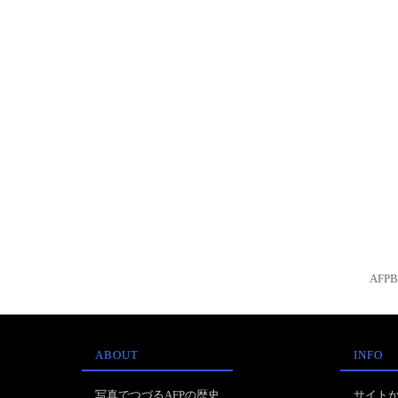
AFP
ABOUT
INFO
写真でつづるAFPの歴史
サイト