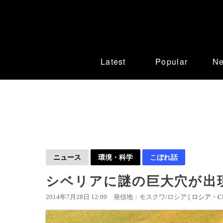
Latest
Popular
N
ニュース
環境・科学
こぼれ話
シベリアに謎の巨大穴が出
2014年7月28日 12:09
発信地：モスクワ/ロシア [
ロシア・CI