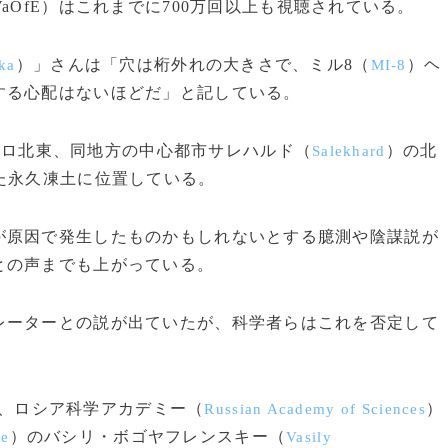
?v=2kMs05VaOfE）はこれまでに700万回以上も視聴されている。
）」さんは「穴は桁外れの大きさで、ミル8（
）ヘ
ka
MI-8
する心配はないほどだ」と記している。
0キロ北東、同地方の中心都市サレハルド（
）の北
Salekhard
た永久凍土に位置している。
原因で発生したものかもしれないとする臆測や陰謀説が
との声までも上がっている。
ーターとの説が出ていたが、科学者らはこれを否定して
、ロシア科学アカデミー（
）
Russian Academy of Sciences
）のバシリ・ボゴヤフレンスキー（
te
Vasily