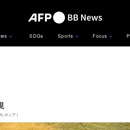
ews
SDGs
Sports
Focus
P
∨
∨
∨
現
S
ロシア
]