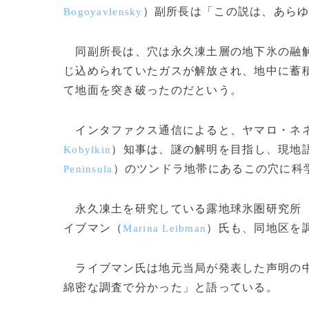
）副所長は「この説は、あら
Bogoyavlensky
同副所長は、穴は永久凍土層の地下氷の融解
じ込められていたガスが解放され、地中に蓄
て地面を突き破ったのだという。
インタファクス通信によると、ヤマロ・ネネ
）知事は、謎の解明を目指し、現地
Kobylkin
）のツンドラ地帯にあるこの穴に科
Peninsula
永久凍土を研究している露地球氷圏研究所
イブマン（
）氏も、同地区を
Marina Leibman
ライブマン氏は地元当局が発表した声明の中
綿密な調査で分かった」と語っている。