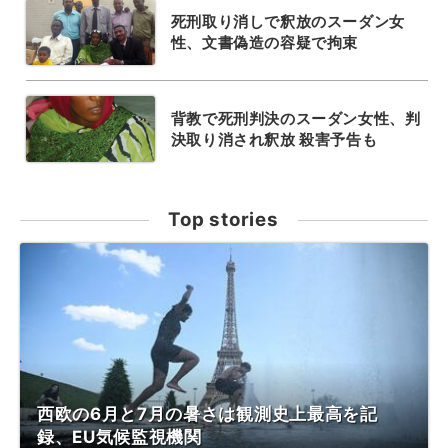
死刑取り消しで釈放のスーダン女
性、文書偽造の容疑で拘束
背教で死刑判決のスーダン女性、判
決取り消され釈放 殺害予告も
Top stories
西欧の6月と7月の暑さは観測史上最高を記
録、EU気候監視機関