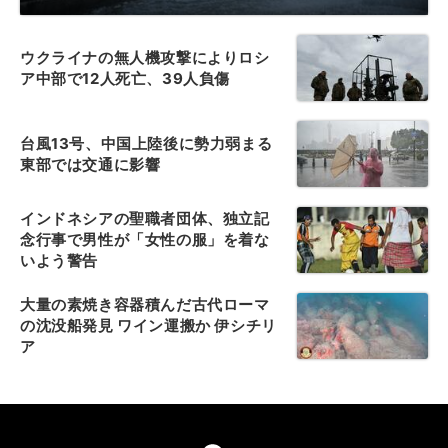
ウクライナの無人機攻撃によりロシ
ア中部で12人死亡、39人負傷
台風13号、中国上陸後に勢力弱まる
東部では交通に影響
インドネシアの聖職者団体、独立記
念行事で男性が「女性の服」を着な
いよう警告
大量の素焼き容器積んだ古代ローマ
の沈没船発見 ワイン運搬か 伊シチリ
ア