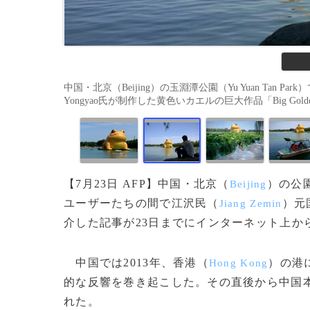
中国・北京（Beijing）の玉淵潭公園（Yu Yuan Tan 
Yongyao氏が制作した黄色いカエルの巨大作品「Big Golden 
【7月23日 AFP】中国・北京（
）の公
Beijing
ユーザーたちの間で江沢民（
）元
Jiang Zemin
介した記事が23日までにインターネット上か
中国では2013年、香港（
）の港
Hong Kong
的な反響を巻き起こした。その直後から中国
れた。