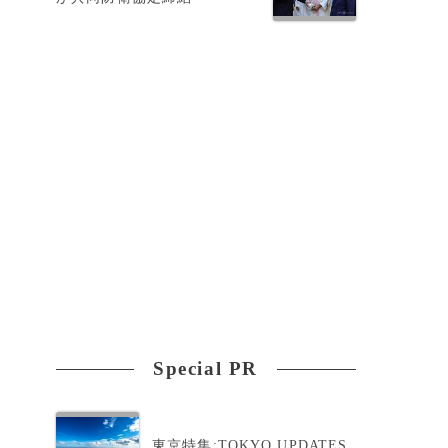
に
Special PR
東京特集:TOKYO UPDATES