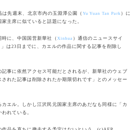
品は先週末、北京市内の玉淵潭公園（
）
Yu Yuan Tan Park
国家主席に似ていると話題になった。
同時に、中国国営新華社（
）通信のニュースサイ
Xinhua
）」は23日までに、カエルの作品に関する記事を削除し
記事に依然アクセス可能だとされるが、新華社のウェブ
スされた記事は削除されたか期限切れです」とのメッセー
カエル。しかし江沢民元国家主席のあだなも同様に「カ
かわれている。
品を直ちに撤去する予定はないという。(c)AFP