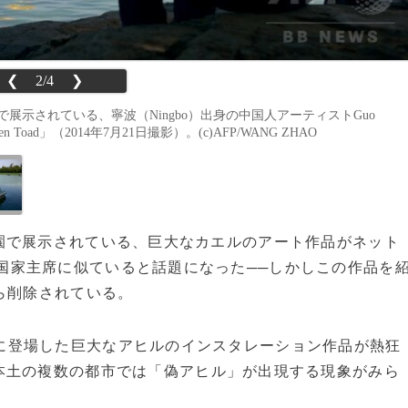
❮
2/4
❯
Park）で展示されている、寧波（Ningbo）出身の中国人アーティストGuo
Toad」（2014年7月21日撮影）。(c)AFP/WANG ZHAO
園で展示されている、巨大なカエルのアート作品がネット
国家主席に似ていると話題になった──しかしこの作品を
ら削除されている。
に登場した巨大なアヒルのインスタレーション作品が熱狂
本土の複数の都市では「偽アヒル」が出現する現象がみら