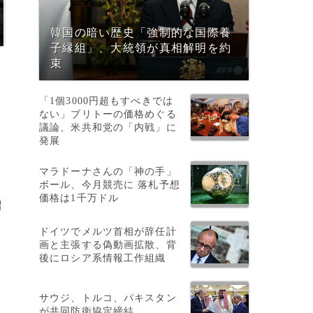
韓国の暗い歴史「強制的な国際養
子縁組」、大統領が真相解明を約
束
「1個3000円超もすべきでは
ない」ブリトーの価格めぐる
議論、米共和党の「内戦」に
発展
マラドーナさんの「神の手」
ボール、今月競売に 落札予想
価格は1千万ドル
紹
ドイツでメルツ首相が辞任計
画と主張する偽動画拡散、背
後にロシア系情報工作組織
サウジ、トルコ、パキスタン
が共同防衛協定締結