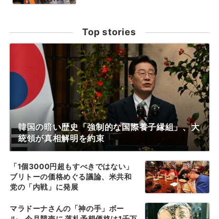
Top stories
韓国の暗い歴史「強制的な国際養子縁組」、大
統領が真相解明を約束
「1個3000円超もすべきではない」
ブリトーの価格めぐる議論、米共和
党の「内戦」に発展
マラドーナさんの「神の手」ボー
ル、今月競売に 落札予想価格は1千万