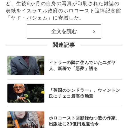
ど、生後6か月の自身の写真が印刷された雑誌の
表紙をイスラエル政府のホロコースト追悼記念館
「ヤド・バシェム」に寄贈した。
全文を読む
>
関連記事
ヒトラーの隣に住んでいたユダヤ
人、新著で「悪夢」語る
「英国のシンドラー」、ウィントン
氏にチェコ最高位勲章
ホロコースト回顧録ねつ造の作家、
出版社に23億円返還命令