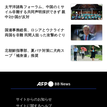
太平洋諸島フォーラム、中国のミサ
イル非難する共同声明採択できず 親
中2か国が反対
国連事務総長、ロシアとウクライナ
両国を非難 民間人狙った攻撃めぐり
北朝鮮指導部、夏バテ対策に犬肉ス
ープ「補身湯」推奨
サイトからのお知らせ
サイトに関するヘルプ