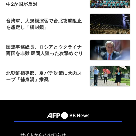
中2か国が反対
台湾軍、大規模演習で台北攻撃阻止
を想定し「橋封鎖」
国連事務総長、ロシアとウクライナ
両国を非難 民間人狙った攻撃めぐり
北朝鮮指導部、夏バテ対策に犬肉ス
ープ「補身湯」推奨
サイトからのお知らせ