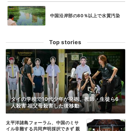
中国沿岸部の80％以上で水質汚染
Top stories
タイの学校で10代少年が発砲、教師・生徒ら6
人殺害 祖父母殺害した後移動
太平洋諸島フォーラム、中国のミサ
イル非難する共同声明採択できず 親