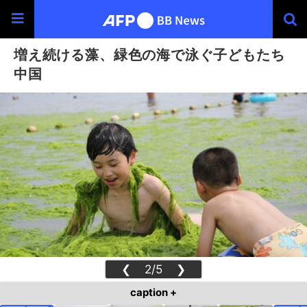
増え続ける藻、緑色の海で泳ぐ子どもたち
中国
❮
2/5
❯
caption +