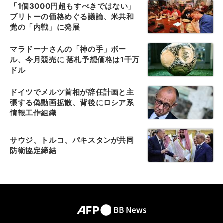
「1個3000円超もすべきではない」
ブリトーの価格めぐる議論、米共和
党の「内戦」に発展
マラドーナさんの「神の手」ボー
ル、今月競売に 落札予想価格は1千万
ドル
ドイツでメルツ首相が辞任計画と主
張する偽動画拡散、背後にロシア系
情報工作組織
サウジ、トルコ、パキスタンが共同
防衛協定締結