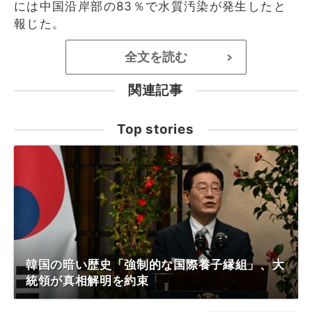
には中国沿岸部の83％で水質汚染が発生したと
報じた。
全文を読む
>
関連記事
Top stories
韓国の暗い歴史「強制的な国際養子縁組」、大
統領が真相解明を約束