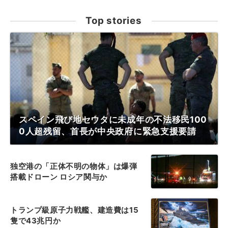
Top stories
スペイン飛び地セウタに未成年の不法移民100
0人超残留、首長が中央政府に緊急支援要請
独空港の「正体不明の物体」は爆弾
搭載ドローン ロシア関与か
トランプ級原子力戦艦、建造費は15
隻で43兆円か