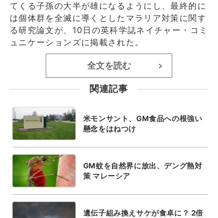
てくる子孫の大半が雄になるようにし、最終的に
は個体群を全滅に導くとしたマラリア対策に関す
る研究論文が、10日の英科学誌ネイチャー・コミ
ュニケーションズに掲載された。
全文を読む
>
関連記事
米モンサント、GM食品への根強い
懸念をはねつけ
GM蚊を自然界に放出、デング熱対
策 マレーシア
遺伝子組み換えサケが食卓に？ 2倍