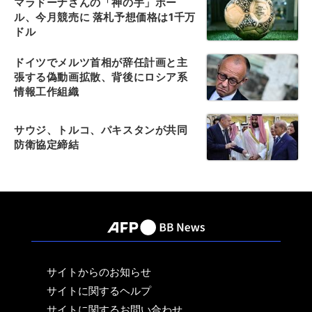
マラドーナさんの「神の手」ボー
ル、今月競売に 落札予想価格は1千万
ドル
ドイツでメルツ首相が辞任計画と主
張する偽動画拡散、背後にロシア系
情報工作組織
サウジ、トルコ、パキスタンが共同
防衛協定締結
サイトからのお知らせ
サイトに関するヘルプ
サイトに関するお問い合わせ