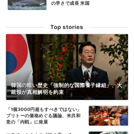
の早さで成長 米国
Top stories
韓国の暗い歴史「強制的な国際養子縁組」、大
統領が真相解明を約束
「1個3000円超もすべきではない」
ブリトーの価格めぐる議論、米共和
党の「内戦」に発展