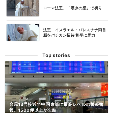
ローマ法王、「嘆きの壁」で祈り
法王、イスラエル・パレスチナ両首
脳をバチカン招待 和平に尽力
Top stories
台風13号接近で中国東部に最高レベルの警戒警
報、1500便以上が欠航