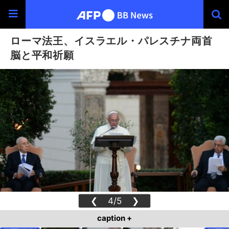
ローマ法王、イスラエル・パレスチナ両首
脳と平和祈願
❮
4/5
❯
caption +