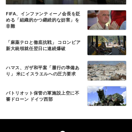
FIFA、インファンティーノ会長を貶
める「組織的かつ継続的な妨害」を
非難
「麻薬テロと徹底抗戦」 コロンビア
新大統領就任翌日に連続爆破
ハマス、ガザ和平案「履行の準備あ
り」 米にイスラエルへの圧力要求
パトリオット保管の軍施設上空に不
審ドローン ドイツ西部