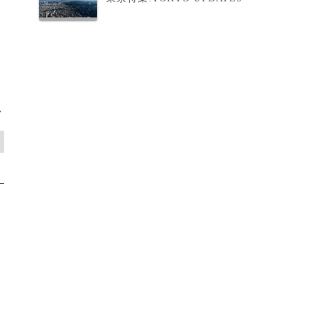
と
）
>