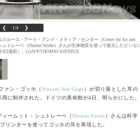
❮
1/4
❯
ルーエ・アート・アンド・メディア・センター（Center for Art and
ト・シュトレーベ（Diemut Strebe）さんが生体物質を使って復元したビンセ
4日撮影）。(c)AFP/THOMAS KIENZLE
・ファン・ゴッホ（
）が切り落とした耳の
Vincent Van Gogh
示用に制作された。ドイツの美術館が4日、明らかにした
ディームット・シュトレーベ（
）さんは科学
Diemut Strebe
Dプリンターを使ってゴッホの耳を再現した。