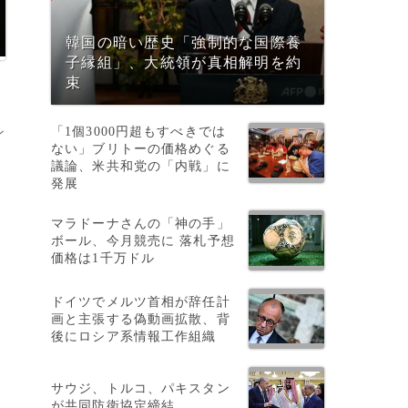
韓国の暗い歴史「強制的な国際養
子縁組」、大統領が真相解明を約
束
「1個3000円超もすべきでは
ン
ない」ブリトーの価格めぐる
議論、米共和党の「内戦」に
発展
マラドーナさんの「神の手」
ボール、今月競売に 落札予想
価格は1千万ドル
。
ドイツでメルツ首相が辞任計
画と主張する偽動画拡散、背
後にロシア系情報工作組織
サウジ、トルコ、パキスタン
が共同防衛協定締結