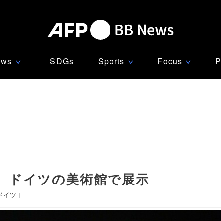
ews
SDGs
Sports
Focus
P
∨
∨
∨
、ドイツの美術館で展示
ドイツ
]