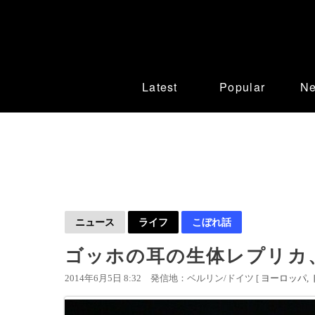
Latest
Popular
N
ニュース
ライフ
こぼれ話
ゴッホの耳の生体レプリカ
2014年6月5日 8:32
発信地：ベルリン/ドイツ [
ヨーロッパ