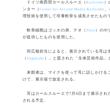
ドイツ南西部カールスルーエ（
）
Karlsruhe
ンター（
、
Center for Art and Media Karlsruhe
理技術を使用して培養軟骨を成長させたもの
軟骨細胞はゴッホの弟、テオ（
）のや
Theo
が提供したものを使用した。
同広報担当によると、展示されている耳は生
（
）」と題された「生体芸術作品」
Sugababe
来館者は、マイクを使って耳に話しかけるこ
けて、展示場で放送される。
耳はカールスルーエで7月6日まで展示された
される予定。