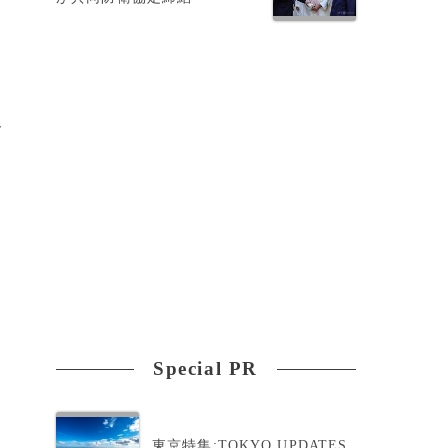
ん
Special PR
東京特集:TOKYO UPDATES