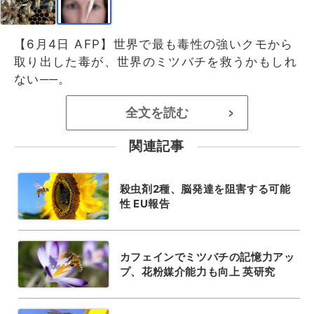
【6月4日 AFP】世界で最も毒性の強いクモから
取り出した毒が、世界のミツバチを救うかもしれ
ない──。
全文を読む
>
関連記事
殺虫剤2種、脳発達を阻害する可能
性 EU報告
カフェインでミツバチの記憶力アッ
プ、花粉媒介能力も向上 英研究