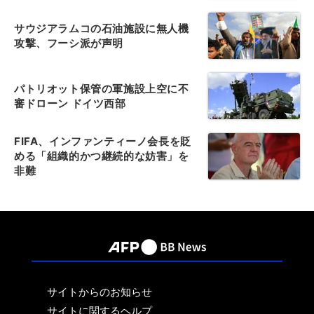
サウジアラムコの石油施設に無人機
攻撃、フーシ派が声明
パトリオット保管の軍施設上空に不
審ドローン ドイツ西部
FIFA、インファンティーノ会長を貶
める「組織的かつ継続的な妨害」を
非難
サイトからのお知らせ
サイトに関するヘルプ