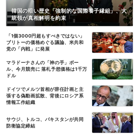
韓国の暗い歴史「強制的な国際養子縁組」、大
統領が真相解明を約束
「1個3000円超もすべきではない」
ブリトーの価格めぐる議論、米共和
党の「内戦」に発展
マラドーナさんの「神の手」ボー
ル、今月競売に 落札予想価格は1千万
ドル
ドイツでメルツ首相が辞任計画と主
張する偽動画拡散、背後にロシア系
情報工作組織
サウジ、トルコ、パキスタンが共同
防衛協定締結