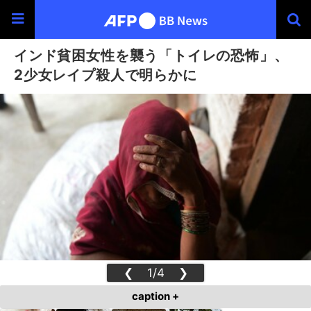
インド貧困女性を襲う「トイレの恐怖」、
2少女レイプ殺人で明らかに
❮
1/4
❯
caption +