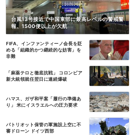
台風13号接近で中国東部に最高レベルの警戒警
報、1500便以上が欠航
FIFA、インファンティーノ会長を貶
める「組織的かつ継続的な妨害」を
非難
「麻薬テロと徹底抗戦」 コロンビア
新大統領就任翌日に連続爆破
ハマス、ガザ和平案「履行の準備あ
り」 米にイスラエルへの圧力要求
パトリオット保管の軍施設上空に不
審ドローン ドイツ西部