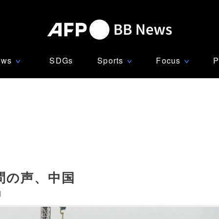
ews
SDGs
Sports
Focus
P
∨
∨
∨
問の声、中国
]