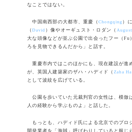
なことではない。
中国南西部の大都市、重慶（
）
Chongqing
（
）像やオーギュスト・ロダン（
David
August
大な頭像などが並ぶ公園で出会ったフー（Fu
ろを見物できるんだから」と話す。
重慶市内ではこのほかにも、現在建設が進め
が、英国人建築家のザハ・ハディド（
Zaha Ha
として波紋を広げている。
公園を歩いていた元裁判官の女性は、模倣は
人の経験から学ぶものよ」と話した。
もっとも、ハディド氏による北京でのプロジ
開発業者を「海賊」呼ばわりしていると報じら