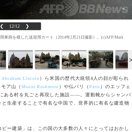
❮
12/12
❯
車両を模した送迎用カート（2014年2月21日撮影）。(c)AFP/Mark
（
）ら米国の歴代大統領4人の顔が彫られ
Abraham Lincoln
ュモア山（
）や仏パリ（
）のエッフェ
Mount Rushmore
Paris
にある村を丸ごと再現した施設――。運動靴からシャンパ
々と生産することで有名な中国で、世界的に有名な建造物
ピー建築」は、この国の大多数の人々にとってはおかし