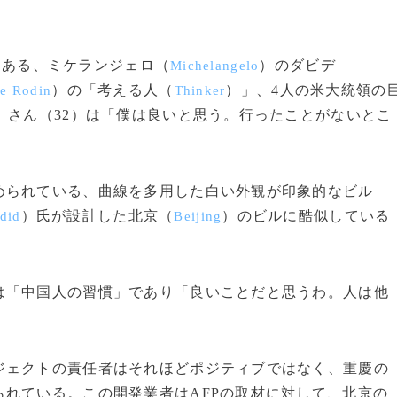
にある、ミケランジェロ（
）のダビデ
Michelangelo
）の「考える人（
）」、4人の米大統領の
e Rodin
Thinker
）さん（32）は「僕は良いと思う。行ったことがないとこ
られている、曲線を多用した白い外観が印象的なビル
）氏が設計した北京（
）のビルに酷似している
did
Beijing
「中国人の習慣」であり「良いことだと思うわ。人は他
ェクトの責任者はそれほどポジティブではなく、重慶の
れている。この開発業者はAFPの取材に対して、北京の