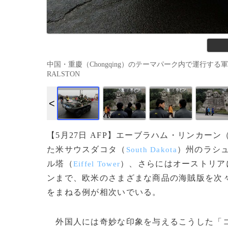
中国・重慶（Chongqing）のテーマパーク内で運行する軍用
RALSTON
【5月27日 AFP】エーブラハム・リンカーン
た米サウスダコタ（
）州のラシ
South Dakota
ル塔（
）、さらにはオーストリア
Eiffel Tower
ンまで、欧米のさまざまな商品の海賊版を次
をまねる例が相次いでいる。
外国人には奇妙な印象を与えるこうした「コ