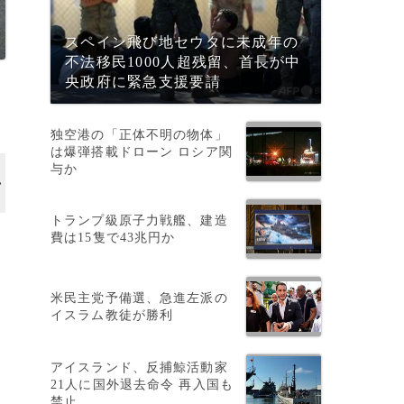
スペイン飛び地セウタに未成年の
不法移民1000人超残留、首長が中
央政府に緊急支援要請
独空港の「正体不明の物体」
は爆弾搭載ドローン ロシア関
与か
トランプ級原子力戦艦、建造
費は15隻で43兆円か
米民主党予備選、急進左派の
イスラム教徒が勝利
アイスランド、反捕鯨活動家
21人に国外退去命令 再入国も
禁止