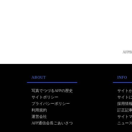
AFP
ABOUT
INFO
写真でつづるAFPの歴史
サイト
サイトポリシー
サイト
プライバシーポリシー
採用情
利用規約
訂正記
運営会社
サイト
AFP通信会長ごあいさつ
ニュー