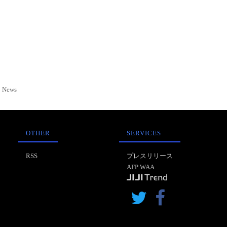
News
OTHER
SERVICES
RSS
プレスリリース
AFP WAA