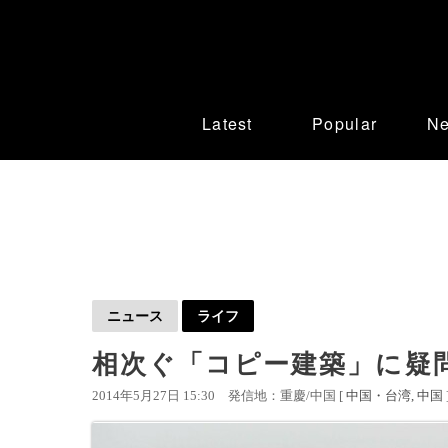
Latest
Popular
N
ニュース
ライフ
相次ぐ「コピー建築」に疑
2014年5月27日 15:30
発信地：重慶/中国 [
中国・台湾
中国