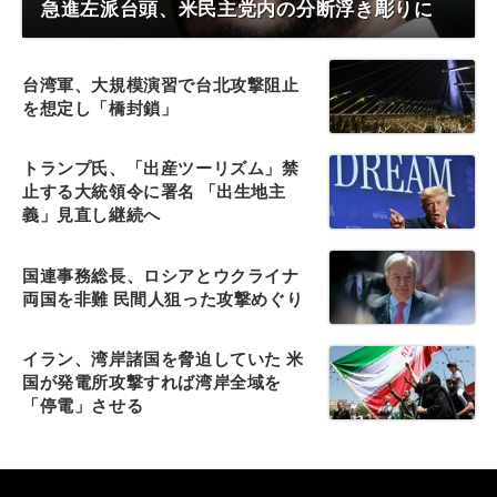
急進左派台頭、米民主党内の分断浮き彫りに
台湾軍、大規模演習で台北攻撃阻止
を想定し「橋封鎖」
トランプ氏、「出産ツーリズム」禁
止する大統領令に署名 「出生地主
義」見直し継続へ
国連事務総長、ロシアとウクライナ
両国を非難 民間人狙った攻撃めぐり
イラン、湾岸諸国を脅迫していた 米
国が発電所攻撃すれば湾岸全域を
「停電」させる