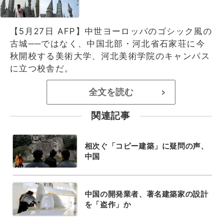
【5月27日 AFP】中世ヨーロッパのゴシック風の
古城──ではなく、中国北部・河北省石家荘に今
秋開校する美術大学、河北美術学院のキャンパス
に立つ校舎だ。
全文を読む
>
関連記事
相次ぐ「コピー建築」に疑問の声、
中国
中国の開発業者、著名建築家の設計
を「盗作」か