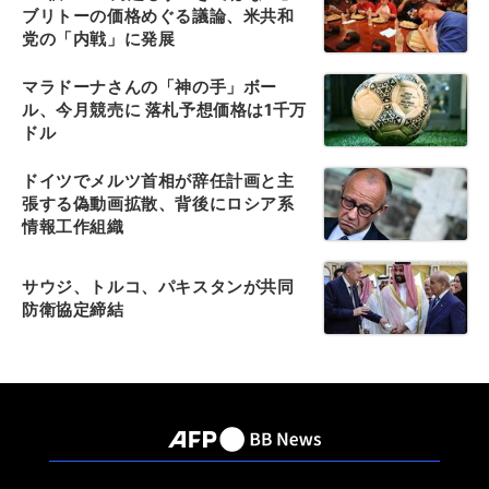
ブリトーの価格めぐる議論、米共和
党の「内戦」に発展
マラドーナさんの「神の手」ボー
ル、今月競売に 落札予想価格は1千万
ドル
ドイツでメルツ首相が辞任計画と主
張する偽動画拡散、背後にロシア系
情報工作組織
サウジ、トルコ、パキスタンが共同
防衛協定締結