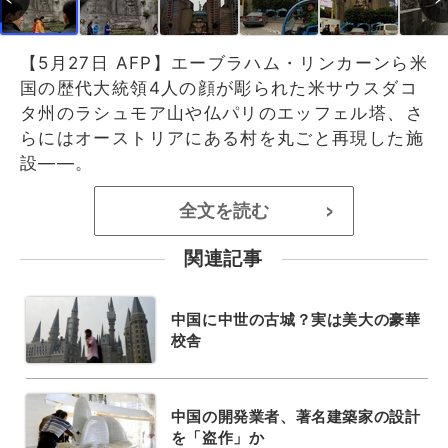
【5月27日 AFP】エーブラハム・リンカーンら米
国の歴代大統領4人の顔が彫られた米サウスダコ
タ州のラシュモア山や仏パリのエッフェル塔、さ
らにはオーストリアにある村を丸ごと再現した施
設――。
全文を読む
>
関連記事
中国に中世の古城？実は美大の豪華
校舎
中国の開発業者、著名建築家の設計
を「盗作」か