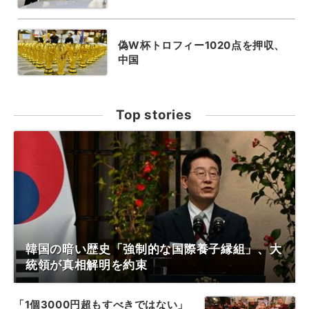
偽W杯トロフィー1020点を押収、
中国
Top stories
韓国の暗い歴史「強制的な国際養子縁組」、大
統領が真相解明を約束
「1個3000円超もすべきではない」