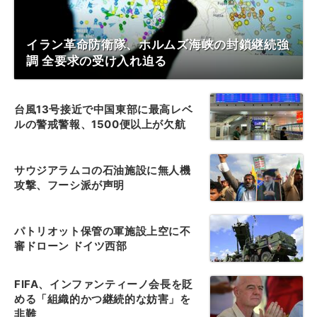
イラン革命防衛隊、ホルムズ海峡の封鎖継続強
調 全要求の受け入れ迫る
台風13号接近で中国東部に最高レベ
ルの警戒警報、1500便以上が欠航
サウジアラムコの石油施設に無人機
攻撃、フーシ派が声明
パトリオット保管の軍施設上空に不
審ドローン ドイツ西部
FIFA、インファンティーノ会長を貶
める「組織的かつ継続的な妨害」を
非難