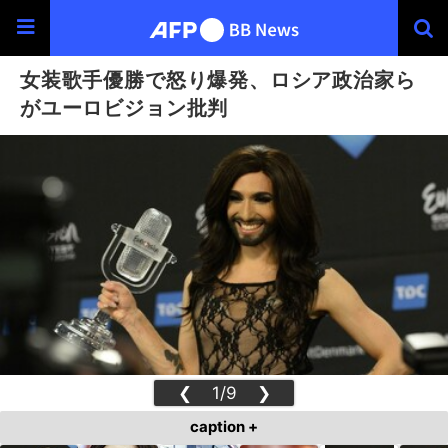
女装歌手優勝で怒り爆発、ロシア政治家ら
がユーロビジョン批判
❮
1/9
❯
caption +