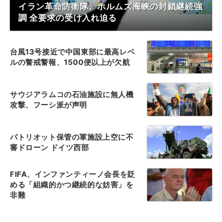
イラン革命防衛隊、ホルムズ海峡の封鎖継続強
調 全要求の受け入れ迫る
台風13号接近で中国東部に最高レベ
ルの警戒警報、1500便以上が欠航
サウジアラムコの石油施設に無人機
攻撃、フーシ派が声明
パトリオット保管の軍施設上空に不
審ドローン ドイツ西部
FIFA、インファンティーノ会長を貶
める「組織的かつ継続的な妨害」を
非難