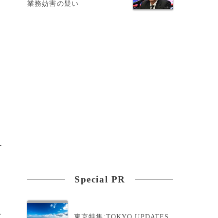
業務妨害の疑い
ー
行
Special PR
>
東京特集:TOKYO UPDATES