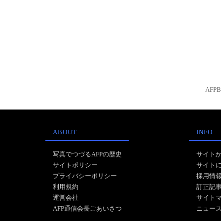
AFP
ABOUT
INFO
写真でつづるAFPの歴史
サイト
サイトポリシー
サイト
プライバシーポリシー
採用情
利用規約
訂正記
運営会社
サイト
AFP通信会長ごあいさつ
ニュー