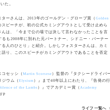
ていた。
ーさんは、2013年のゴールデン・グローブ賞（
Golden
のスピーチが、初の公式カミングアウトとして受け止めら
さんは、「今まで公の場では決して言わなかったことを言
するも2008年に別れた元パートナー、シドニー・バーナー
する人のひとり」と紹介。しかしフォスターさんは、カミ
と語り、このスピーチがカミングアウトであることを否定
スコセッシ（
）監督の『タクシードライバ
Martin Scorsese
リジウム（
）』まで40年以上にわたり、『告発の
Elysium
）』でアカデミー賞（
Silence of the Lambs
Academy
FP
ライフ 一覧へ