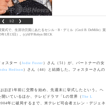
❮
1/2
❯
s）授賞式で、生涯功労賞にあたるセシル・B・デミル（Cecil B. DeMille）賞
月13日）。(c)AFP/Robyn BECK
フォスター（
）さん（51）が、パートナーの女
Jodie Foster
）さん（44）と結婚した。フォスターさんの
ndra Hedison
人はほぼ1年前に交際を始め、先週末に挙式したという。ヘ
を開いているほか、テレビドラマ「Lの世界（
The L
004年に破局するまで、米テレビ司会者エレン・デジェネ