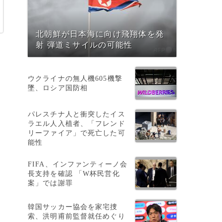
北朝鮮が日本海に向け飛翔体を発
射 弾道ミサイルの可能性
ウクライナの無人機605機撃
墜、ロシア国防相
パレスチナ人と衝突したイス
ラエル人入植者、「フレンド
リーファイア」で死亡した可
能性
FIFA、インファンティーノ会
長支持を確認 「W杯民営化
案」では謝罪
韓国サッカー協会を家宅捜
索、洪明甫前監督就任めぐり