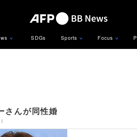
ews
SDGs
Sports
Focus
P
∨
∨
∨
ーさんが同性婚
国
]