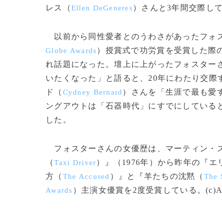
レス（
）さんと3年間交際し
Ellen DeGeneres
以前から同性愛者とのうわさがあったフォスタ
）授賞式で功労賞を受賞した際
Globe Awards
れ話題になった。壇上に上がったフォスター
いたくなった」と語ると、20年にわたり交際
ド（
）さんを「生涯で最も愛
Cydney Bernard
ングアウトは「石器時代」にすでにしている
した。
フォスターさんの女優歴は、マーティン・
（
）』（1976年）から昨年の『エ
Taxi Driver
方（
）』と『羊たちの沈黙（
The Accused
The 
）主演女優賞を2度受賞している。(c)A
Awards