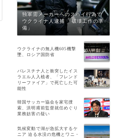
独軍需メーカーへのスパイ行為で
ウクライナ人逮捕 「破壊工作の準
備」
ウクライナの無人機605機撃
墜、ロシア国防省
パレスチナ人と衝突したイス
ラエル人入植者、「フレンド
リーファイア」で死亡した可
能性
韓国サッカー協会を家宅捜
索、洪明甫前監督就任めぐり
業務妨害の疑い
気候変動で湖が急拡大するケ
ニア 迫る水没の危機とワニ・