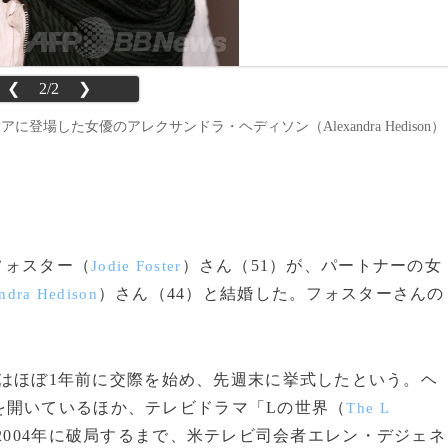
❮
2/2
❯
に登場した女優のアレクサンドラ・ヘディソン（Alexandra Hedison）
フォスター（
）さん（51）が、パートナーの女
Jodie Foster
）さん（44）と結婚した。フォスターさんの
ndra Hedison
人はほぼ1年前に交際を始め、先週末に挙式したという。ヘ
を開いているほか、テレビドラマ「Lの世界（
The L
004年に破局するまで、米テレビ司会者エレン・デジェネ