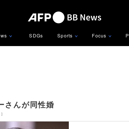
ews
SDGs
Sports
Focus
P
∨
∨
∨
ーさんが同性婚
国
]