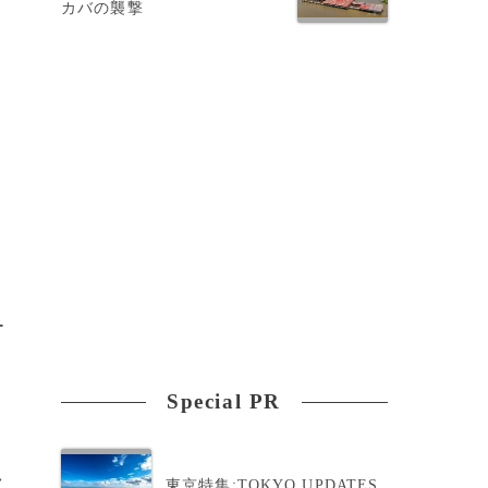
カバの襲撃
ー
行
Special PR
>
東京特集:TOKYO UPDATES