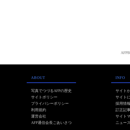
AFP
ABOUT
INFO
写真でつづるAFPの歴史
サイト
サイトポリシー
サイト
プライバシーポリシー
採用情
利用規約
訂正記
運営会社
サイト
AFP通信会長ごあいさつ
ニュー