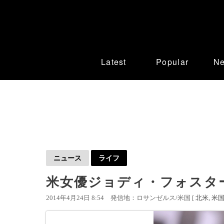
Latest
Popular
N
ニュース
ライフ
米女優ジョディ・フォスタ
2014年4月24日 8:54
発信地：ロサンゼルス/米国 [
北米
米