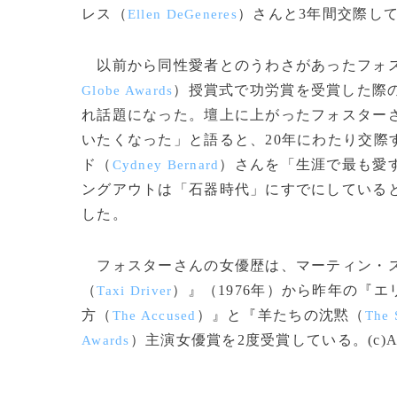
レス（
）さんと3年間交際し
Ellen DeGeneres
以前から同性愛者とのうわさがあったフォスタ
）授賞式で功労賞を受賞した際
Globe Awards
れ話題になった。壇上に上がったフォスター
いたくなった」と語ると、20年にわたり交際
ド（
）さんを「生涯で最も愛
Cydney Bernard
ングアウトは「石器時代」にすでにしている
した。
フォスターさんの女優歴は、マーティン・
（
）』（1976年）から昨年の『エ
Taxi Driver
方（
）』と『羊たちの沈黙（
The Accused
The 
）主演女優賞を2度受賞している。(c)A
Awards