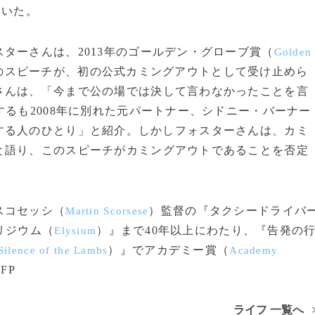
ていた。
ーさんは、2013年のゴールデン・グローブ賞（
Golden
のスピーチが、初の公式カミングアウトとして受け止めら
さんは、「今まで公の場では決して言わなかったことを言
するも2008年に別れた元パートナー、シドニー・バーナー
する人のひとり」と紹介。しかしフォスターさんは、カミ
と語り、このスピーチがカミングアウトであることを否定
スコセッシ（
）監督の『タクシードライバ
Martin Scorsese
リジウム（
）』まで40年以上にわたり、『告発の
Elysium
）』でアカデミー賞（
Silence of the Lambs
Academy
FP
ライフ 一覧へ