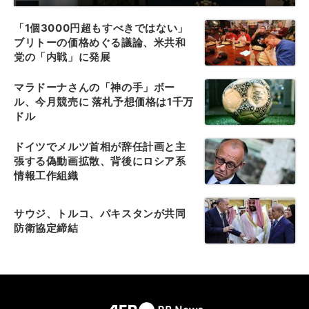
「1個3000円超もすべきではない」
ブリトーの価格めぐる議論、米共和
党の「内戦」に発展
マラドーナさんの「神の手」ボー
ル、今月競売に 落札予想価格は1千万
ドル
ドイツでメルツ首相が辞任計画と主
張する偽動画拡散、背後にロシア系
情報工作組織
サウジ、トルコ、パキスタンが共同
防衛協定締結