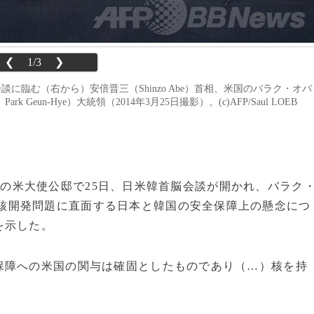
❮
1/3
❯
談に臨む（右から）安倍晋三（Shinzo Abe）首相、米国のバラク・オバ
 Geun-Hye）大統領（2014年3月25日撮影）。(c)AFP/Saul LOEB
の米大使公邸で25日、日米韓首脳会談が開かれ、バラク
核開発問題に直面する日本と韓国の安全保障上の懸念につ
を示した。
障への米国の関与は確固としたものであり（…）核を持