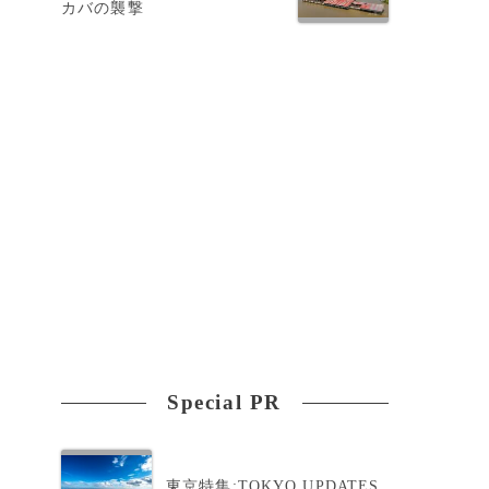
カバの襲撃
領
Special PR
東京特集:TOKYO UPDATES