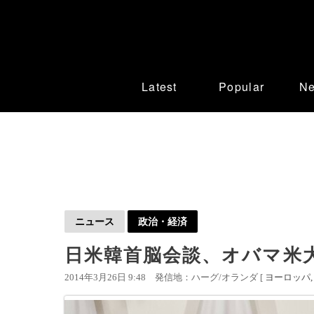
Latest
Popular
N
ニュース
政治・経済
日米韓首脳会談、オバマ米
2014年3月26日 9:48
発信地：ハーグ/オランダ [
ヨーロッパ