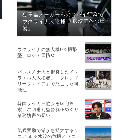
独軍需メーカーへのスパイ行為で
ウクライナ人逮捕 「破壊工作の準
備」
ウクライナの無人機605機撃
墜、ロシア国防省
パレスチナ人と衝突したイス
ラエル人入植者、「フレンド
・
リーファイア」で死亡した可
能性
韓国サッカー協会を家宅捜
索、洪明甫前監督就任めぐり
業務妨害の疑い
気候変動で湖が急拡大するケ
ニア 迫る水没の危機とワニ・