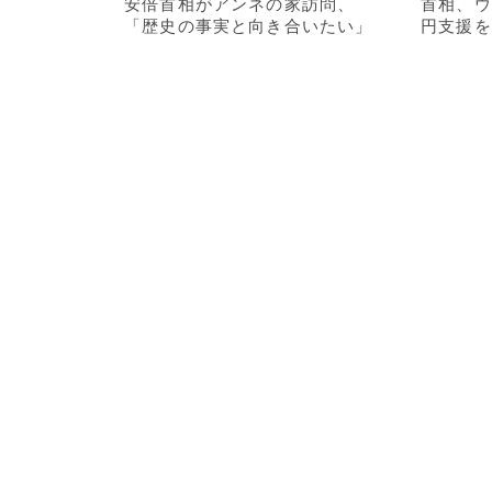
安倍首相がアンネの家訪問、
首相、ウ
「歴史の事実と向き合いたい」
円支援を