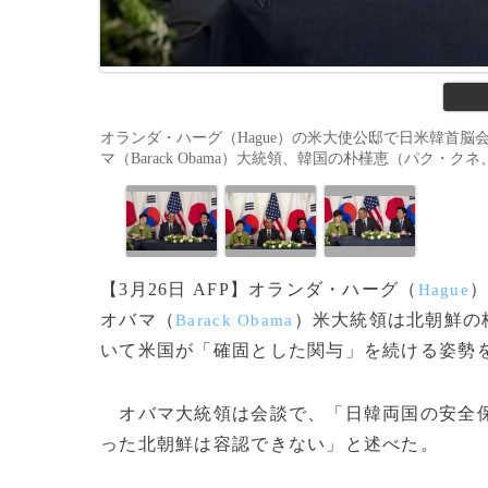
オランダ・ハーグ（Hague）の米大使公邸で日米韓首脳会
マ（Barack Obama）大統領、韓国の朴槿恵（パク・クネ、Park
【3月26日 AFP】オランダ・ハーグ（
）
Hague
オバマ（
）米大統領は北朝鮮の
Barack Obama
いて米国が「確固とした関与」を続ける姿勢
オバマ大統領は会談で、「日韓両国の安全保
った北朝鮮は容認できない」と述べた。