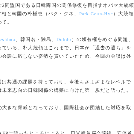
2同盟国である日韓両国の関係修復を目指すオバマ大統
首相と韓国の朴槿恵（パク・クネ、
）大統領
Park Geun-Hye
めて。
、韓国名・独島、
）の領有権をめぐる問題、
eshima
Dokdo
っている。朴大統領はこれまで、日本が「過去の過ち」を
の会談に応じない姿勢を貫いていたため、今回の会談は外
国は共通の課題を持っており、今後もさまざまなレベルで
は未来志向の日韓関係の構築に向けた第一歩だと語った。
大きな脅威となっており、国際社会が団結した対応を取
AFPに語ったところによると、日米韓首脳会談後、安倍首