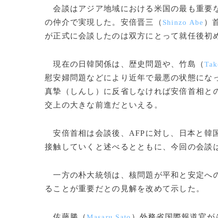
会談はアジア地域における米国の最も重要な
の仲介で実現した。安倍晋三（
）
Shinzo Abe
が正式に会談したのは双方にとって就任後初
現在の日韓関係は、歴史問題や、竹島（
Tak
慰安婦問題などにより近年で最悪の状態にな
真摯（しんし）に反省しなければ安倍首相と
交上の大きな前進だといえる。
安倍首相は会談後、AFPに対し、日本と韓
接触していくと述べるとともに、今回の会談
一方の朴大統領は、核問題が平和と安定への
ることが重要だとの見解を改めて示した。
佐藤勝（
）外務省国際報道官が
Masaru Sato