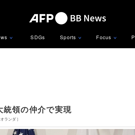
ews
SDGs
Sports
Focus
P
∨
∨
∨
大統領の仲介で実現
オランダ
]