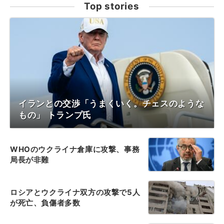
Top stories
イランとの交渉「うまくいく。チェスのような
もの」 トランプ氏
WHOのウクライナ倉庫に攻撃、事務
局長が非難
ロシアとウクライナ双方の攻撃で5人
が死亡、負傷者多数