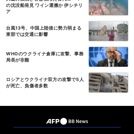
の沈没船発見 ワイン運搬か 伊シチリ
ア
台風13号、中国上陸後に勢力弱まる
東部では交通に影響
WHOのウクライナ倉庫に攻撃、事務
局長が非難
ロシアとウクライナ双方の攻撃で5人
が死亡、負傷者多数