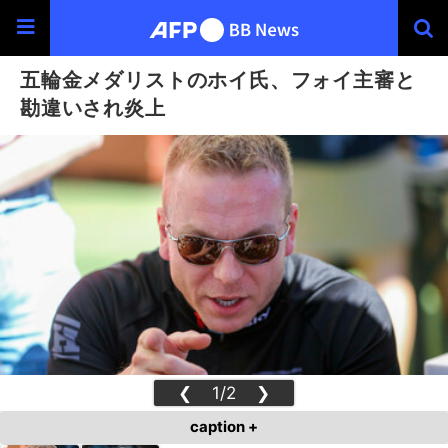
五輪金メダリストのホイ氏、フォイ主審と
勘違いされ炎上
❮
1/2
❯
caption +