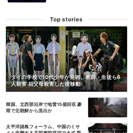
Top stories
タイの学校で10代少年が発砲、教師・生徒ら6
人殺害 祖父母殺害した後移動
韓国、北西部沿岸で地雷15個回収 豪
雨で北朝鮮から流出か
太平洋諸島フォーラム、中国のミサ
イル非難する共同声明採択できず 親