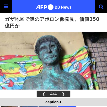
ガザ地区で謎のアポロン像発見、価値350
億円か
❮
4/4
❯
caption +