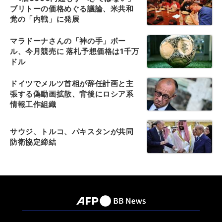
ブリトーの価格めぐる議論、米共和
党の「内戦」に発展
マラドーナさんの「神の手」ボー
ル、今月競売に 落札予想価格は1千万
ドル
ドイツでメルツ首相が辞任計画と主
張する偽動画拡散、背後にロシア系
情報工作組織
サウジ、トルコ、パキスタンが共同
防衛協定締結