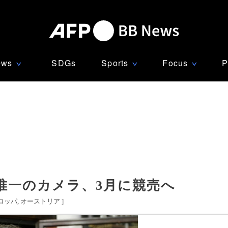
ews
SDGs
Sports
Focus
P
∨
∨
∨
唯一のカメラ、3月に競売へ
ロッパ
オーストリア
]