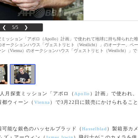
❮
5/5
❯
ミッション「アポロ（Apollo）計画」で使われて地球に持ち帰られた
オークションハウス「ヴェストリヒト（Westlicht）」のオーナー、ペ
ン（Vienna）のオークションハウス「ヴェストリヒト（Westlicht）」で
人月探査ミッション「アポロ（
）計画」で使われ、
Apollo
首都ウィーン（
）で3月22日に競売にかけられるこ
Vienna
可能な銀色のハッセルブラッド（
）製箱形カ
Hasselblad
ームズ・アーウィン（
）飛行士がこのカメラを使
James Irwin