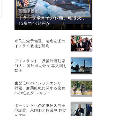
トランプ級原子力戦艦、建造費は
15隻で43兆円か
唯
ー
米民主党予備選、急進左派の
イスラム教徒が勝利
アイスランド、反捕鯨活動家
21人に国外退去命令 再入国も
禁止
生配信中のインフルエンサー
と
射殺、麻薬組織に関する投稿
への報復か メキシコ
ポーランドへの米軍恒久的基
メ
地設置、米国側と協議中 国防
副大臣