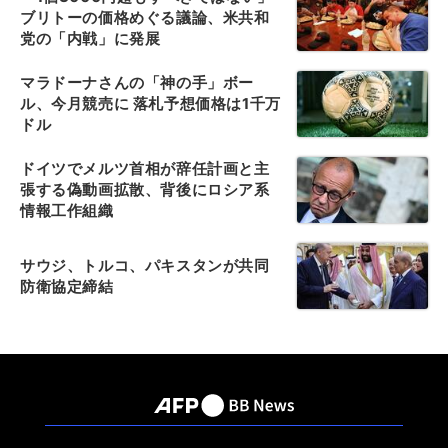
ブリトーの価格めぐる議論、米共和
党の「内戦」に発展
マラドーナさんの「神の手」ボー
ル、今月競売に 落札予想価格は1千万
ドル
ドイツでメルツ首相が辞任計画と主
張する偽動画拡散、背後にロシア系
情報工作組織
サウジ、トルコ、パキスタンが共同
防衛協定締結