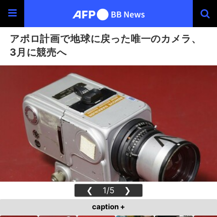
アポロ計画で地球に戻った唯一のカメラ、
3月に競売へ
❮
1/5
❯
caption +