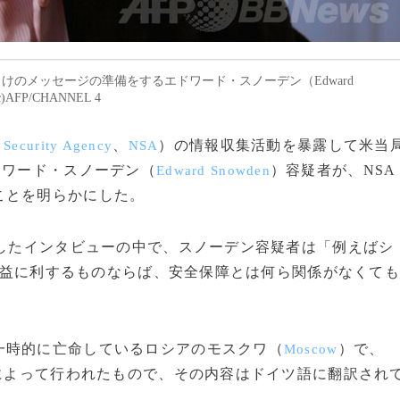
ス向けのメッセージの準備をするエドワード・スノーデン（Edward
FP/CHANNEL 4
、
）の情報収集活動を暴露して米当
 Security Agency
NSA
ドワード・スノーデン（
）容疑者が、NSA
Edward Snowden
ことを明らかにした。
送したインタビューの中で、スノーデン容疑者は「例えばシ
益に利するものならば、安全保障とは何ら関係がなくて
時的に亡命しているロシアのモスクワ（
）で、
Moscow
によって行われたもので、その内容はドイツ語に翻訳され