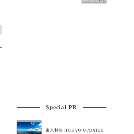
>
Special PR
東京特集:TOKYO UPDATES