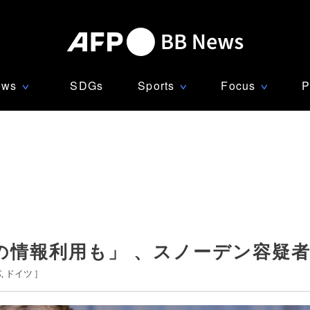
ews
SDGs
Sports
Focus
P
∨
∨
∨
の情報利用も」 、スノーデン容疑
パ
ドイツ
]