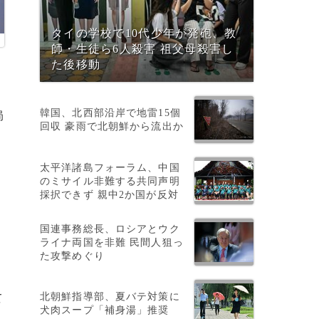
タイの学校で10代少年が発砲、教
師・生徒ら6人殺害 祖父母殺害し
た後移動
韓国、北西部沿岸で地雷15個
局
回収 豪雨で北朝鮮から流出か
太平洋諸島フォーラム、中国
のミサイル非難する共同声明
採択できず 親中2か国が反対
も
国連事務総長、ロシアとウク
ライナ両国を非難 民間人狙っ
た攻撃めぐり
北朝鮮指導部、夏バテ対策に
て
犬肉スープ「補身湯」推奨