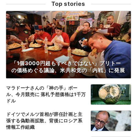
Top stories
「1個3000円超もすべきではない」ブリトー
の価格めぐる議論、米共和党の「内戦」に発展
マラドーナさんの「神の手」ボー
ル、今月競売に 落札予想価格は1千万
ドル
ドイツでメルツ首相が辞任計画と主
張する偽動画拡散、背後にロシア系
情報工作組織