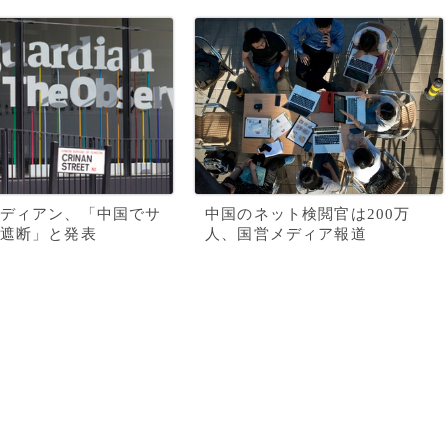
ディアン、「中国でサ
中国のネット検閲官は200万
遮断」と発表
人、国営メディア報道