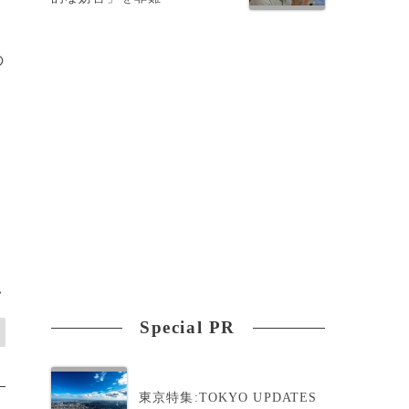
の
>
Special PR
東京特集:TOKYO UPDATES