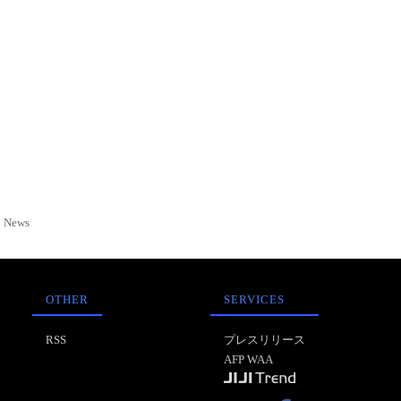
News
OTHER
SERVICES
RSS
プレスリリース
AFP WAA