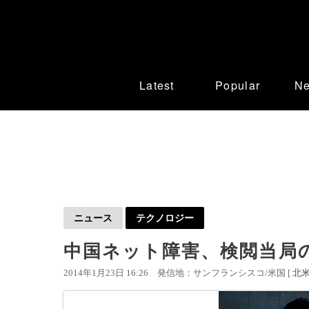
Latest
Popular
N
ニュース
テクノロジー
中国ネット障害、検閲当局
2014年1月23日 16:26
発信地：サンフランシスコ/米国 [
北