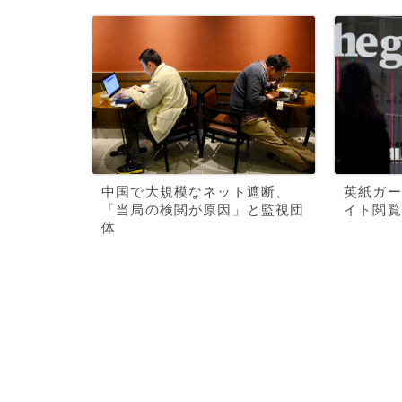
中国で大規模なネット遮断、
英紙ガー
「当局の検閲が原因」と監視団
イト閲覧
体