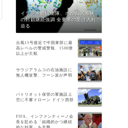
イラン革命防衛隊、ホルムズ海峡
の封鎖継続強調 全要求の受け入れ
迫る
台風13号接近で中国東部に最
高レベルの警戒警報、1500便
以上が欠航
と
サウジアラムコの石油施設に
無人機攻撃、フーシ派が声明
運
パトリオット保管の軍施設上
空に不審ドローン ドイツ西部
FIFA、インファンティーノ会
長を貶める「組織的かつ継続
的な妨害」を非難