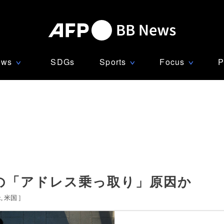
ews
SDGs
Sports
Focus
P
∨
∨
∨
の「アドレス乗っ取り」原因か
米
米国
]