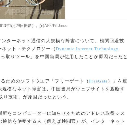
5月29日撮影）。(c)AFP/Ed Jones
したインターネット通信の大規模な障害について、検閲回避技
ーネット・テクノロジー（
、
Dynamic Internet Technology
乗っ取りツール」を中国当局が使用したことが原因だった
するためのソフトウエア「フリーゲート（
）」を
FreeGate
大規模なネット障害は、中国当局がウェブサイトを遮断す
っ取り技術」が原因だったという。
場所をコンピューターに知らせるためのアドレス取得シス
間の通信を傍受する人（例えば検閲官）が、インターネット