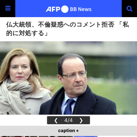
仏大統領、不倫疑惑へのコメント拒否 「私
的に対処する」
❮
4/4
❯
caption +