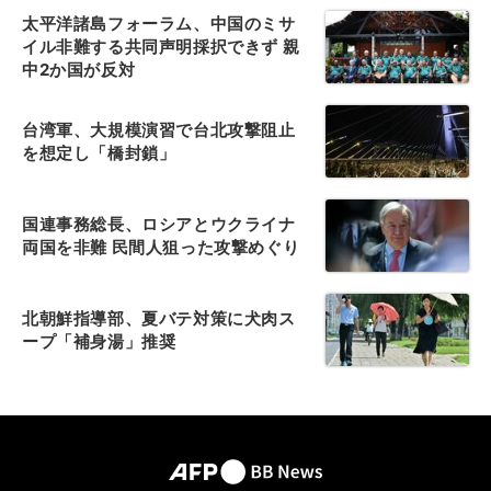
太平洋諸島フォーラム、中国のミサ
イル非難する共同声明採択できず 親
中2か国が反対
台湾軍、大規模演習で台北攻撃阻止
を想定し「橋封鎖」
国連事務総長、ロシアとウクライナ
両国を非難 民間人狙った攻撃めぐり
北朝鮮指導部、夏バテ対策に犬肉ス
ープ「補身湯」推奨