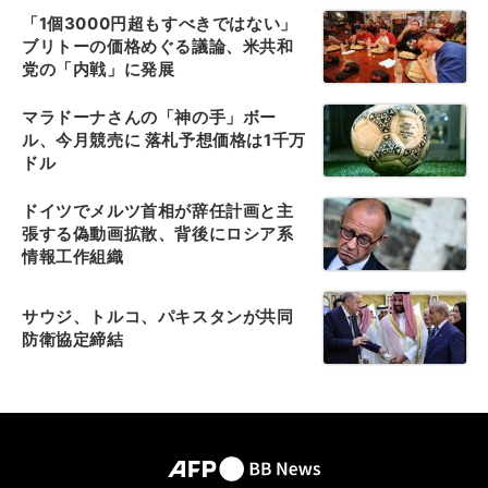
「1個3000円超もすべきではない」
ブリトーの価格めぐる議論、米共和
党の「内戦」に発展
マラドーナさんの「神の手」ボー
ル、今月競売に 落札予想価格は1千万
ドル
ドイツでメルツ首相が辞任計画と主
張する偽動画拡散、背後にロシア系
情報工作組織
サウジ、トルコ、パキスタンが共同
防衛協定締結