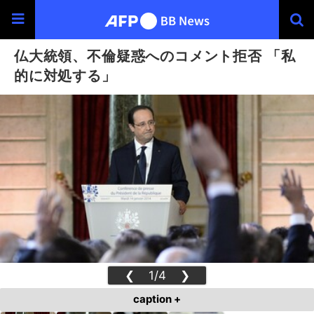
仏大統領、不倫疑惑へのコメント拒否 「私
的に対処する」
❮
1/4
❯
caption +