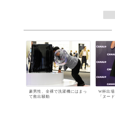
豪男性、全裸で洗濯機にはまっ
W杯出場
て救出騒動
「ヌード