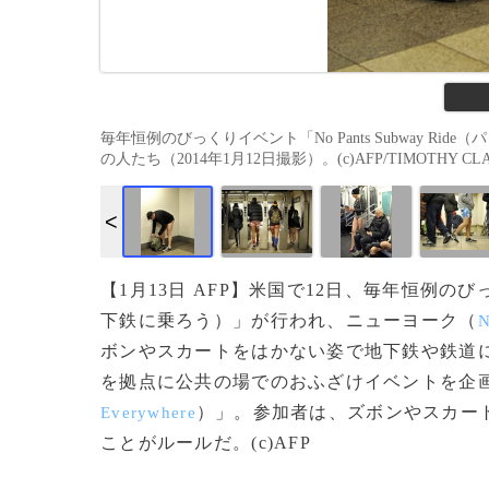
毎年恒例のびっくりイベント「No Pants Subway R
の人たち（2014年1月12日撮影）。(c)AFP/TIMOTHY CL
【1月13日 AFP】米国で12日、毎年恒例のびっく
下鉄に乗ろう）」が行われ、ニューヨーク（
N
ボンやスカートをはかない姿で地下鉄や鉄道
を拠点に公共の場でのおふざけイベントを企
）」。参加者は、ズボンやスカー
Everywhere
ことがルールだ。(c)AFP