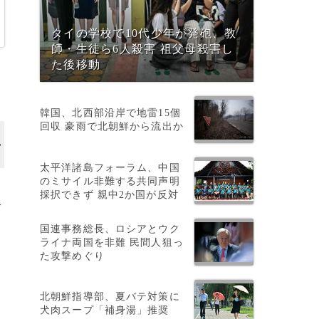
タイの学校で10代少年が発砲、教
師・生徒ら6人殺害 祖父母殺害し
た後移動
韓国、北西部沿岸で地雷15個
回収 豪雨で北朝鮮から流出か
太平洋諸島フォーラム、中国
のミサイル非難する共同声明
採択できず 親中2か国が反対
ズ
国連事務総長、ロシアとウク
ライナ両国を非難 民間人狙っ
た攻撃めぐり
北朝鮮指導部、夏バテ対策に
犬肉スープ「補身湯」推奨