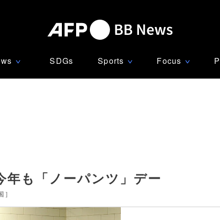
ews
SDGs
Sports
Focus
P
∨
∨
∨
今年も「ノーパンツ」デー
国
]