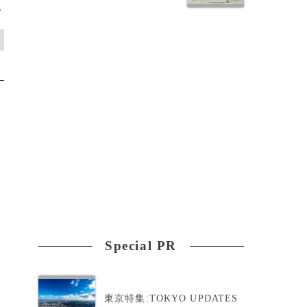
>
Special PR
東京特集:TOKYO UPDATES