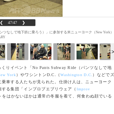
❮
47/47
❯
ide（パンツなしで地下鉄に乗ろう）」に参加する米ニューヨーク（New York）
ARY
りイベント「No Pants Subway Ride（パンツなしで地
）やワシントンD.C.（
）などで
ew York
Washington D.C.
に乗車する人たちが見られた。仕掛け人は、ニューヨーク
画する集団「インプロブエブリウェア（
Improv
トをはかないほかは通常の冬服を着て、何食わぬ顔でいる