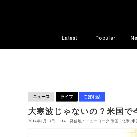
Latest
Popular
N
ニュース
ライフ
こぼれ話
大寒波じゃないの？米国で
2014年1月13日 11:14
発信地：ニューヨーク/米国 [
北米
米