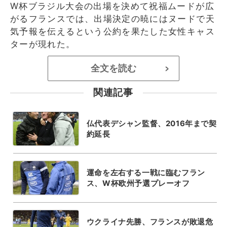
W杯ブラジル大会の出場を決めて祝福ムードが広
がるフランスでは、出場決定の暁にはヌードで天
気予報を伝えるという公約を果たした女性キャス
ターが現れた。
全文を読む
>
関連記事
仏代表デシャン監督、2016年まで契
約延長
運命を左右する一戦に臨むフラン
ス、W杯欧州予選プレーオフ
ウクライナ先勝、フランスが敗退危