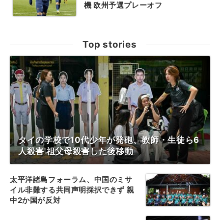
機 欧州予選プレーオフ
Top stories
タイの学校で10代少年が発砲、教師・生徒ら6
人殺害 祖父母殺害した後移動
太平洋諸島フォーラム、中国のミサ
イル非難する共同声明採択できず 親
中2か国が反対