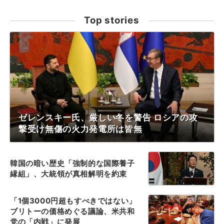
Top stories
ゼレンスキー氏、厳しい冬を警告 ロシアの攻
撃受け無傷の火力発電所は皆無
韓国の暗い歴史「強制的な国際養子
縁組」、大統領が真相解明を約束
「1個3000円超もすべきではない」
ブリトーの価格めぐる議論、米共和
党の「内戦」に発展