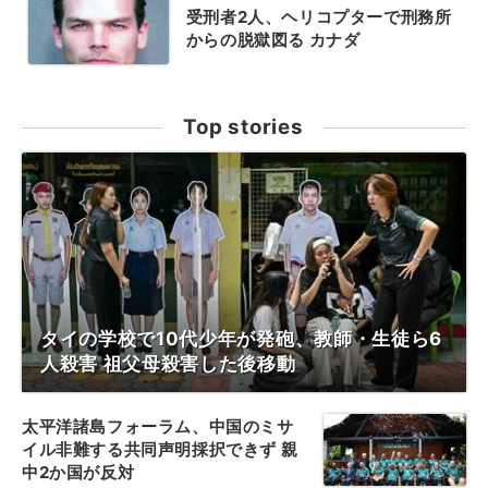
受刑者2人、ヘリコプターで刑務所
からの脱獄図る カナダ
Top stories
タイの学校で10代少年が発砲、教師・生徒ら6
人殺害 祖父母殺害した後移動
太平洋諸島フォーラム、中国のミサ
イル非難する共同声明採択できず 親
中2か国が反対