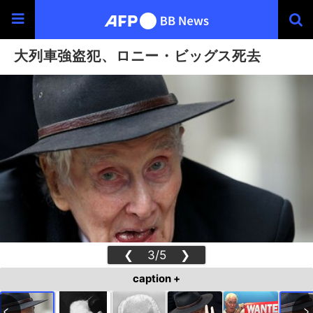
大列車強盗犯、ロニー・ビッグス死去
❮
3/5
❯
caption +